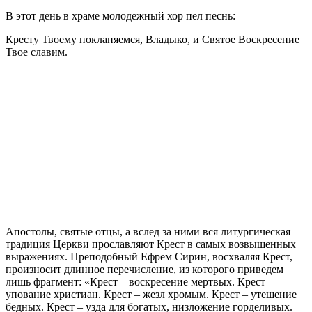
В этот день в храме молодежный хор пел песнь:
Кресту Твоему покланяемся, Владыко, и Святое Воскресение
Твое славим.
Апостолы, святые отцы, а вслед за ними вся литургическая
традиция Церкви прославляют Крест в самых возвышенных
выражениях. Преподобный Ефрем Сирин, восхваляя Крест,
произносит длинное перечисление, из которого приведем
лишь фрагмент: «Крест – воскресение мертвых. Крест –
упование христиан. Крест – жезл хромым. Крест – утешение
бедных. Крест – узда для богатых, низложение горделивых.