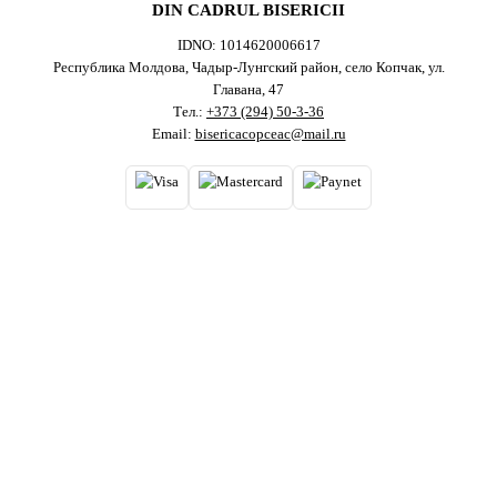
DIN CADRUL BISERICII
IDNO: 1014620006617
Республика Молдова, Чадыр-Лунгский район, село Копчак, ул.
Главана, 47
Тел.:
+373 (294) 50-3-36
Email:
bisericacopceac@mail.ru