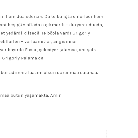
n hem dua edersin. Da te bu iştä o ilerledi hem
, ani beş gün aftada o çıkmardı – duryardı duada,
t yedärdi klisedä. Te böölä vardı Grigoriy
kllärlen – varlaamitlar, angısınnar
lyer bayırda Favor, çekedyer şılamaa, ani şafk
i Grigoriy Palama da.
m öbür adımnız lääzım olsun üürenmää susmaa.
enmää bütün yaşamakta. Amin.