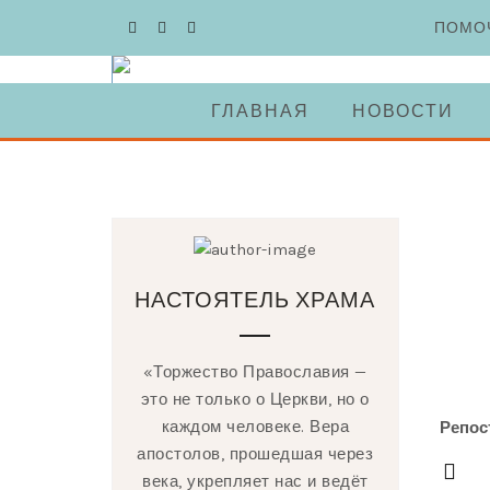
Skip
ПОМО
to
content
ГЛАВНАЯ
НОВОСТИ
НАСТОЯТЕЛЬ ХРАМА
«Торжество Православия —
это не только о Церкви, но о
каждом человеке. Вера
Репос
апостолов, прошедшая через
века, укрепляет нас и ведёт