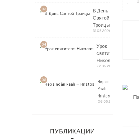
03
В День
Святой
Нави
Троицы
31.05.2026
по
запи
04
Урок
святителя
Николая
22.05.2026
05
Hepsindän
Paalı —
Hristos
Па
06.05.2026
ПУБЛИКАЦИИ