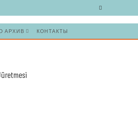
О АРХИВ
КОНТАКТЫ
Üüretmesi