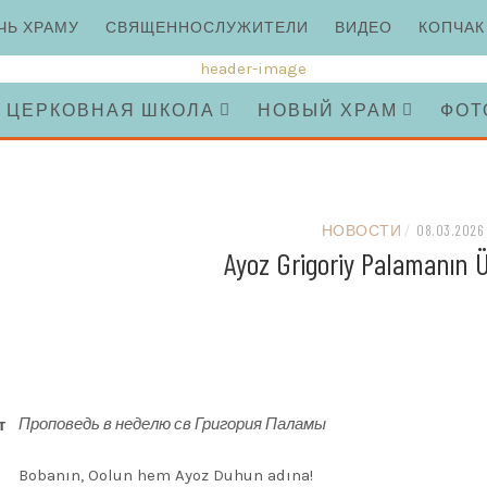
ЧЬ ХРАМУ
СВЯЩЕННОСЛУЖИТЕЛИ
ВИДЕО
КОПЧАК
ЦЕРКОВНАЯ ШКОЛА
НОВЫЙ ХРАМ
ФОТ
НОВОСТИ
/
08.03.2026
Ayoz Grigoriy Palamanın 
Проповедь в неделю св Григория Паламы
т
Bobanın, Oolun hem Ayoz Duhun adına!