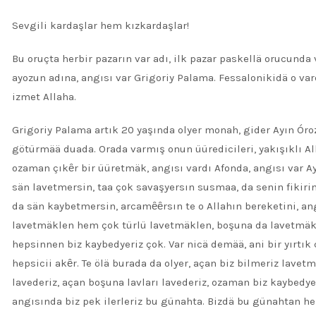
Sevgili kardaşlar hem kızkardaşlar!
Bu oruçta herbir pazarın var adı, ilk pazar paskellä orucunda 
ayozun adına, angısı var Grigoriy Palama. Fessalonikidä o v
izmet Allaha.
Grigoriy Palama artık 20 yaşında olyer monah, gider Ayın Óro
götürmää duada. Orada varmış onun üüredicileri, yakışıklı Al
ozaman çıkȇr bir üüretmäk, angısı vardı Afonda, angısı var A
sän lavetmersin, taa çok savaşyersın susmaa, da senin fikirin
da sän kaybetmersin, arcamȇȇrsın te o Allahın bereketini, angı
lavetmäklen hem çok türlü lavetmäklen, boşuna da lavetmäkl
hepsinnen biz kaybedyeriz çok. Var nicä demää, ani bir yırtık
hepsicii akȇr. Te ölä burada da olyer, açan biz bilmeriz lavetm
lavederiz, açan boşuna lavları lavederiz, ozaman biz kaybedyer
angısında biz pek ilerleriz bu günahta. Bizdä bu günahtan hep