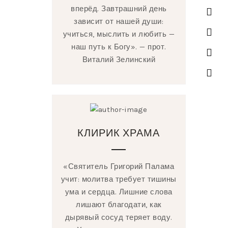
вперёд. Завтрашний день
зависит от нашей души:
учиться, мыслить и любить —
наш путь к Богу». — прот.
Виталий Зелинский
КЛИРИК ХРАМА
«Святитель Григорий Палама
учит: молитва требует тишины
ума и сердца. Лишние слова
лишают благодати, как
дырявый сосуд теряет воду.