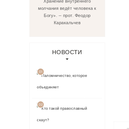
Хранение внутреннего
молчания ведёт человека к
Богу». — прот. Феодор
Каракальчев
НОВОСТИ
01
Паломничест
которое
объединяет
03.08.2026
02
Кто такой
православн
скаут?
23.07.2026