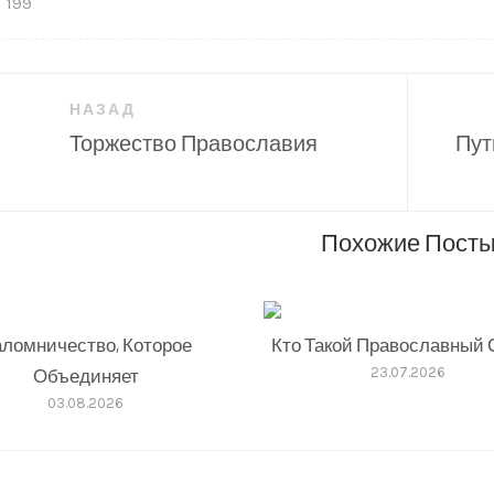
199
гация
НАЗАД
Торжество Православия
Пут
сям
Похожие Пост
ломничество, Которое
Кто Такой Православный 
Объединяет
23.07.2026
03.08.2026