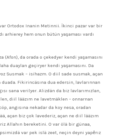
var Ortodox Inanin Metinnii. İkinci pazar var bir
ardı arhierey hem onun bütün yaşaması vardı
za (Afon), da orada o çekedyer kendi yaşamasını
laha duaylan geçiryer kendi yaşamasını. Da
yoz Susmak – isihazm. O diil sade susmak, açan
 duada. Fikirincäsına dua edersin, lavlarınnan
sı sana verilyer. Alizdän da biz lavlarımızlan,
en, diil lääzım ne lavetmäklen – onnarnan
 cöp, angısına nekadar da koy nesa, oradan
ää, açan biz çok lavederiz, açan ne diil lääzım
iz Allahın bereketini. O var ölä bir günaa,
simizdä var pek islä zeet, neçin deyni yapȇrız