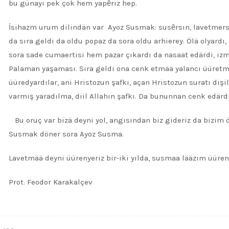
bu günayı pek çok hem yapȇrız hep.
İsihazm urum dilindän var Ayoz Susmak: susȇrsın, lavetmersi
da sıra geldi da oldu popaz da sora oldu arhierey. Ölä olyardı
sora sade cumaertisi hem pazar çıkardı da nasaat edärdi, izme
Palaman yaşaması. Sıra geldi ona cenk etmää yalancı üüretme
üüredyardılar, ani Hristozun şafkı, açan Hristozun suratı dişi
varmış yaradılma, diil Allahın şafkı. Da bununnan cenk edärd
Bu oruç var bizä deyni yol, angısından biz gideriz da bizi
во,
Susmak döner sora Ayoz Susma.
Lavetmää deyni üürenyeriz bir-iki yılda, susmaa lääzım üür
Prot. Feodor Karakalçev
ый