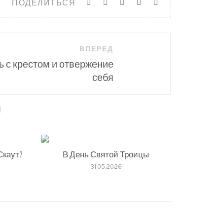
ПОДЕЛИТЬСЯ
ВПЕРЕД
ь с крестом и отвержение
себя
ы
Скаут?
В День Святой Троицы
31.05.2026